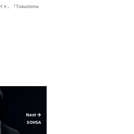
「Tokushima
Next
SOHSA