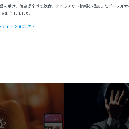
響を受け、徳島県全域の飲食店テイクアウト情報を掲載したポータルサイト、
) 」を制作しました。
トクシマイーツ )はこちら
ok
er
ne
Copy
Link