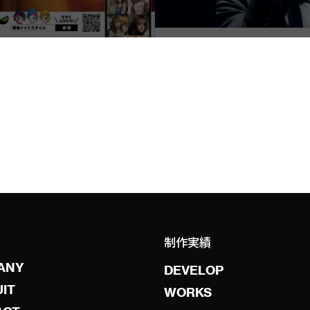
制作実績
ANY
DEVELOP
IT
WORKS