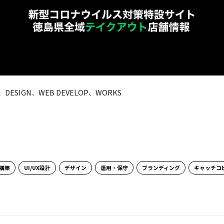
、
DESIGN
、
WEB DEVELOP
、
WORKS
ト構築
UI/UX設計
デザイン
運用・保守
ブランディング
キャッチコ