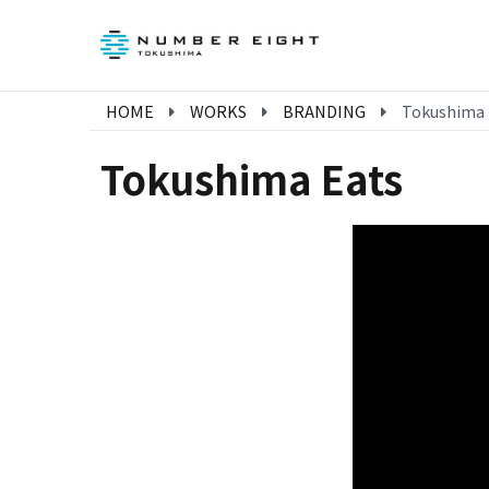
内
容
株式会社ナンバ
徳島県を拠点にイン
を
テクノロジーという
ス
HOME
WORKS
BRANDING
Tokushima 
キ
ッ
Tokushima Eats
プ