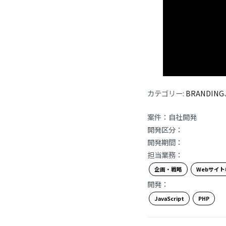
カテゴリー:
BRANDING
案件：
自社開発
開発区分：
開発期間：
担当業務：
企画・戦略
Webサイ
開発：
JavaScript
PHP